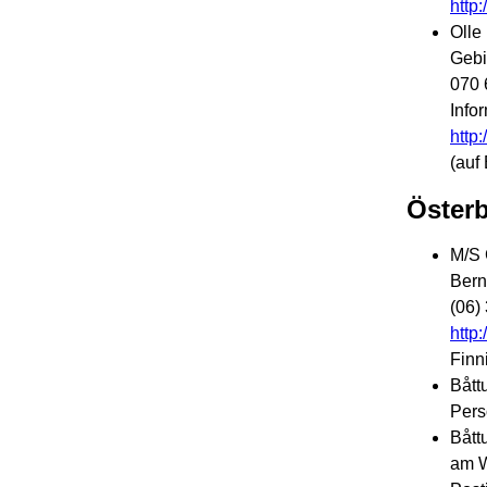
http
Olle
Gebi
070 
Info
http
(auf
Öster
M/S 
Bern
(06)
http
Finn
Bått
Pers
Bått
am W