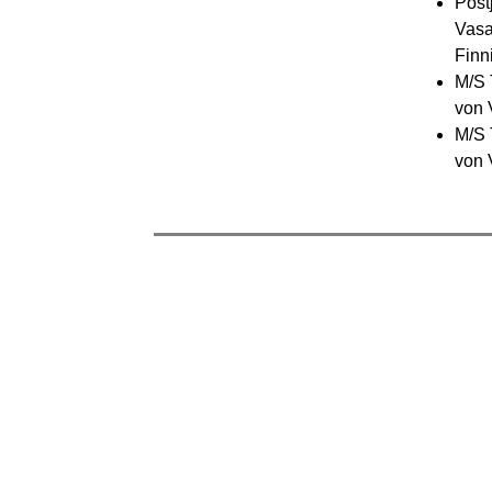
Post
Vasa
Finn
M/S 
von 
M/S 
von 