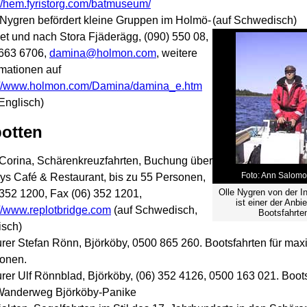
://hem.fyristorg.com/batmuseum/
 Nygren befördert kleine Gruppen im Holmö-
(auf Schwedisch)
et und nach Stora Fjäderägg, (090) 550 08,
663 6706,
damina@holmon.com
, weitere
rmationen auf
://www.holmon.com/Damina/damina_e.htm
 Englisch)
botten
Corina, Schärenkreuzfahrten, Buchung über
Foto: Ann Salom
ys Café & Restaurant, bis zu 55 Personen,
Olle Nygren von der I
 352 1200, Fax (06) 352 1201,
ist einer der Anbi
://www.replotbridge.com
(auf Schwedisch,
Bootsfahrte
isch)
urer Stefan Rönn, Björköby, 0500 865 260. Bootsfahrten für max
onen.
urer Ulf Rönnblad, Björköby, (06) 352 4126, 0500 163 021. Boot
anderweg Björköby-Panike