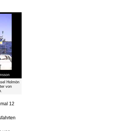
onsson
nsel Holmön
eter von
n.
imal 12
sfahrten