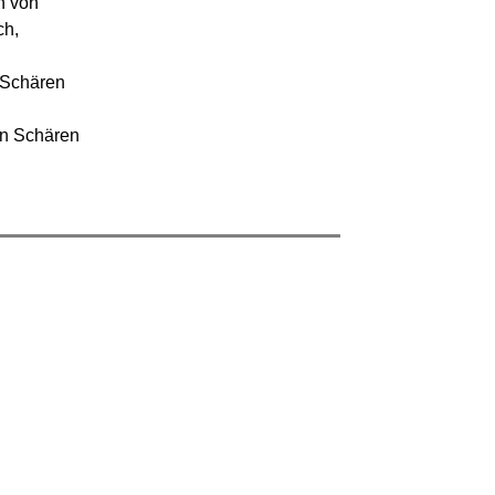
n von
ch,
n Schären
en Schären