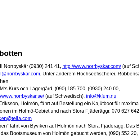
botten
ll Norrbyskär (0930) 241 41,
http://www.norrbyskar.com/
(auf Sc
ll@norrbyskar.com
. Unter anderem Hochseefischerei, Robbensa
chen
:s Kurs och Lägergård, (090) 185 700, (0930) 240 00,
://www.norrbyskar.se/
(auf Schwedisch),
info@kfum.nu
 Eriksson, Holmön, fährt auf Bestellung ein Kajütboot für maxima
onen im Holmö-Gebiet und nach Stora Fjäderäggr, 070 627 642
ken@telia.com
pen" fährt von Byviken auf Holmön nach Stora Fjäderägg. Das 
 das Bootsmuseum von Holmön gebucht werden, (090) 552 20,