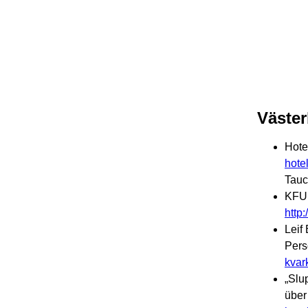
Väster
Hote
hote
Tau
KFUM
http
Leif
Pers
kvar
„Slu
über