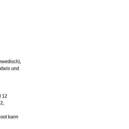
hwedisch),
faris und
l 12
2,
Boot kann