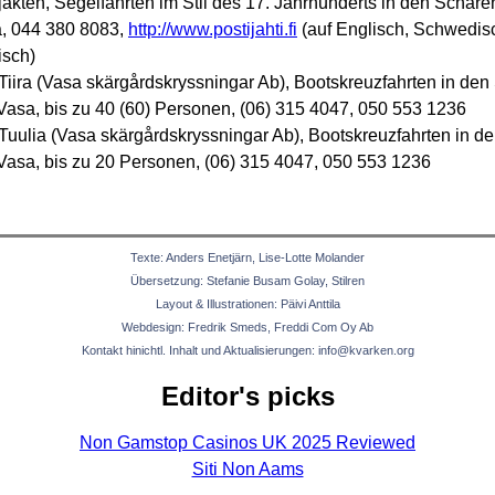
jakten, Segelfahrten im Stil des 17. Jahrhunderts in den Schäre
, 044 380 8083,
http://www.postijahti.fi
(auf Englisch, Schwedis
isch)
Tiira (Vasa skärgårdskryssningar Ab), Bootskreuzfahrten in de
Vasa, bis zu 40 (60) Personen, (06) 315 4047, 050 553 1236
Tuulia (Vasa skärgårdskryssningar Ab), Bootskreuzfahrten in d
Vasa, bis zu 20 Personen, (06) 315 4047, 050 553 1236
Texte: Anders Enetjärn, Lise-Lotte Molander
Übersetzung: Stefanie Busam Golay, Stilren
Layout & Illustrationen: Päivi Anttila
Webdesign: Fredrik Smeds, Freddi Com Oy Ab
Kontakt hinichtl. Inhalt und Aktualisierungen:
info@kvarken.org
Editor's picks
Non Gamstop Casinos UK 2025 Reviewed
Siti Non Aams