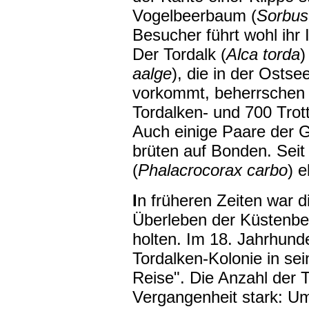
Vogelbeerbaum (
Sorbus
Besucher führt wohl ihr 
Der Tordalk (
Alca torda
)
aalge
), die in der Ostse
vorkommt, beherrschen d
Tordalken- und 700 Trot
Auch einige Paare der Gr
brüten auf Bonden. Seit
(
Phalacrocorax carbo
) e
I
n früheren Zeiten war di
Überleben der Küstenbew
holten. Im 18. Jahrhunde
Tordalken-Kolonie in se
Reise". Die Anzahl der 
Vergangenheit stark: Um