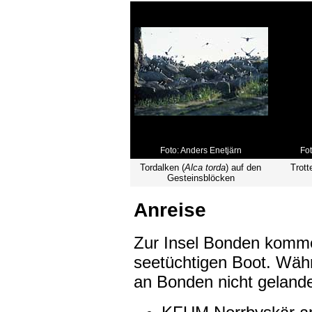
Foto: Anders Enetjärn
Fo
Tordalken (
Alca torda
) auf den
Trott
Gesteinsblöcken
Anreise
Zur Insel Bonden komme
seetüchtigen Boot. Währ
an Bonden nicht geland