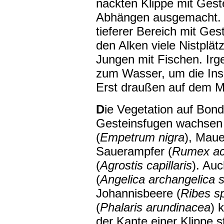
nackten Klippe mit Gest
Abhängen ausgemacht. In 
tieferer Bereich mit Ges
den Alken viele Nistplätz
Jungen mit Fischen. Irg
zum Wasser, um die Ins
Erst draußen auf dem Me
D
ie Vegetation auf Bonde
Gesteinsfugen wachsen 
(
Empetrum nigra
), Maue
Sauerampfer (
Rumex ac
(
Agrostis capillaris
). Au
(
Angelica archangelica ss
Johannisbeere (
Ribes s
(
Phalaris arundinacea
) 
der Kante einer Klippe s