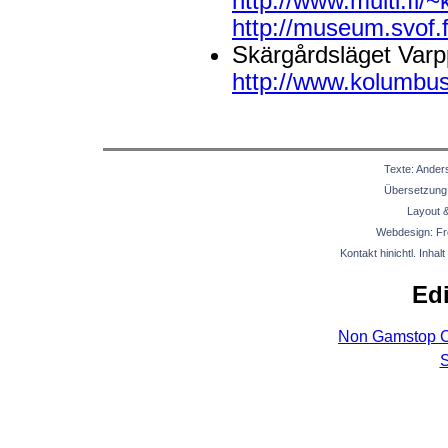
http://www.multi.fi/~
http://museum.svof.
Skärgårdsläget Varp
http://www.kolumbus.
Texte: Ander
Übersetzung:
Layout & 
Webdesign: Fr
Kontakt hinichtl. Inhal
Edi
Non Gamstop C
S