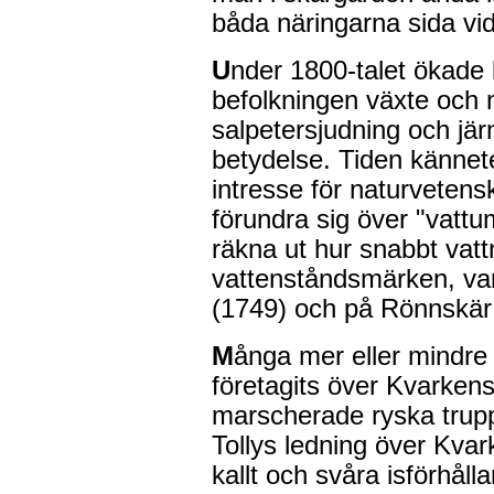
båda näringarna sida vid
U
nder 1800-talet ökade
befolkningen växte och 
salpetersjudning och järn
betydelse. Tiden kännet
intresse för naturveten
förundra sig över "vattu
räkna ut hur snabbt vat
vattenståndsmärken, var
(1749) och på Rönnskär
M
ånga mer eller mindre
företagits över Kvarkens
marscherade ryska trupp
Tollys ledning över Kvar
kallt och svåra isförhå