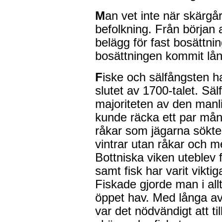
M
an vet inte när skärgår
befolkning. Från början a
belägg för fast bosättnin
bosättningen kommit lång
F
iske och sälfångsten ha
slutet av 1700-talet. Sä
majoriteten av den manl
kunde räcka ett par mån
råkar som jägarna sökte
vintrar utan råkar och m
Bottniska viken uteblev 
samt fisk har varit vikti
Fiskade gjorde man i allt
öppet hav. Med långa a
var det nödvändigt att til