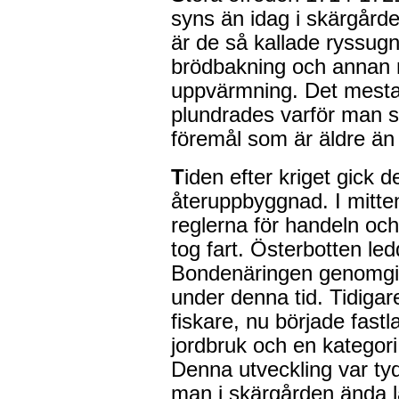
syns än idag i skärgår
är de så kallade ryssug
brödbakning och annan 
uppvärmning. Det mesta
plundrades varför man sä
föremål som är äldre än 
T
iden efter kriget gick d
återuppbyggnad. I mitte
reglerna för handeln oc
tog fart. Österbotten le
Bondenäringen genomgic
under denna tid. Tidiga
fiskare, nu började fas
jordbruk och en kategori
Denna utveckling var ty
man i skärgården ända l