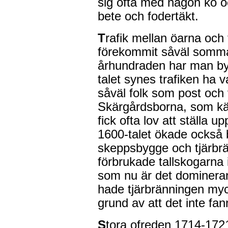
sig ofta med någon ko o
bete och fodertäkt.
T
rafik mellan öarna och
förekommit såväl somma
århundraden har man by
talet synes trafiken ha v
såväl folk som post och
Skärgårdsborna, som kän
fick ofta lov att ställa u
1600-talet ökade också 
skeppsbygge och tjärbrä
förbrukade tallskogarna
som nu är det domineran
hade tjärbränningen myc
grund av att det inte fa
S
tora ofreden 1714-1721