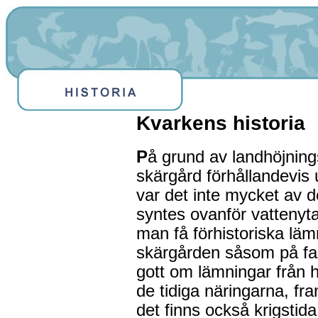
Kvarkens historia
P
å grund av landhöjnin
skärgård förhållandevis 
var det inte mycket av 
syntes ovanför vattenyt
man få förhistoriska lä
skärgården såsom på fas
gott om lämningar från hi
de tidiga näringarna, fra
det finns också krigstid