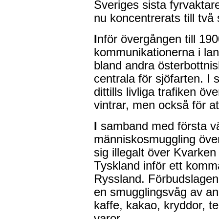
Sveriges sista fyrvaktar
nu koncentrerats till tv
I
nför övergången till 190
kommunikationerna i lande
bland andra österbottnis
centrala för sjöfarten.
dittills livliga trafiken 
vintrar, men också för at
I
samband med första vär
människosmuggling öve
sig illegalt över Kvarken 
Tyskland inför ett komm
Ryssland. Förbudslagen,
en smugglingsvåg av ann
kaffe, kakao, kryddor, 
varor.