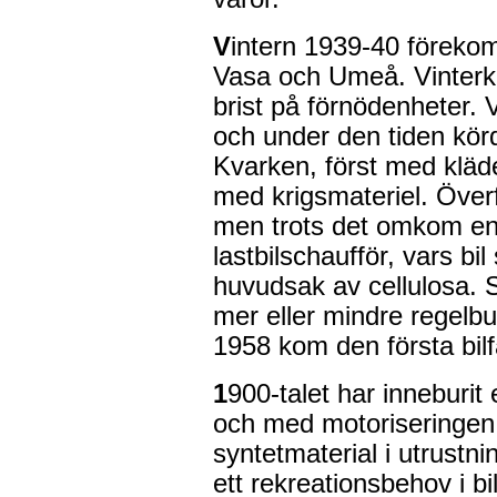
V
intern 1939-40 förekom
Vasa och Umeå. Vinterkr
brist på förnödenheter.
och under den tiden körd
Kvarken, först med kläd
med krigsmateriel. Överf
men trots det omkom en
lastbilschaufför, vars bi
huvudsak av cellulosa. 
mer eller mindre regelb
1958 kom den första bilfär
1
900-talet har inneburit 
och med motoriseringen
syntetmaterial i utrustn
ett rekreationsbehov i b