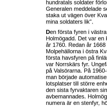
hundratals soldater förl
Generalen meddelade se
staka ut vägen över Kvar
mina soldaters lik".
D
en första fyren i väst
Holmögadd. Det var en 
år 1760. Redan år 1668 
Molpehällorna i östra K
första havsfyren på fin
var Norrskärs fyr. Unge
på Valsörarna. På 1960-t
man började automatise
lotsplatser till större e
den sista fyrvaktaren si
avbemannades. Holmöga
numera är en stenfyr, hö