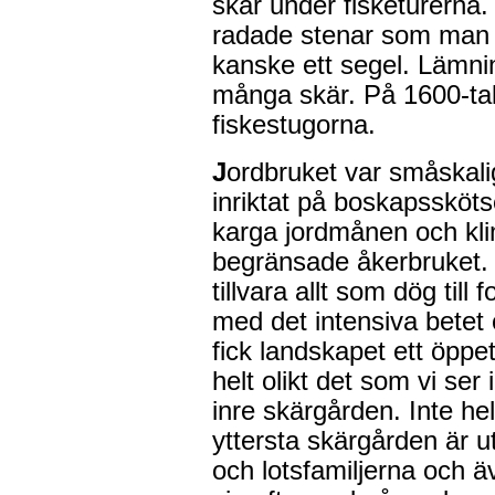
skär under fisketurerna.
radade stenar som man 
kanske ett segel. Lämni
många skär. På 1600-tal
fiskestugorna.
J
ordbruket var småskali
inriktat på boskapssköts
karga jordmånen och kli
begränsade åkerbruket.
tillvara allt som dög till 
med det intensiva betet 
fick landskapet ett öppe
helt olikt det som vi ser 
inre skärgården. Inte he
yttersta skärgården är u
och lotsfamiljerna och äv