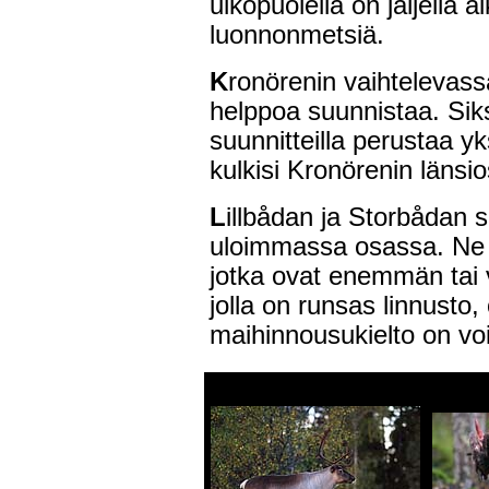
ulkopuolella on jäljellä 
luonnonmetsiä.
K
ronörenin vaihtelevas
helppoa suunnistaa. Siks
suunnitteilla perustaa yk
kulkisi Kronörenin länsio
L
illbådan ja Storbådan s
uloimmassa osassa. Ne o
jotka ovat enemmän tai 
jolla on runsas linnusto,
maihinnousukielto on vo