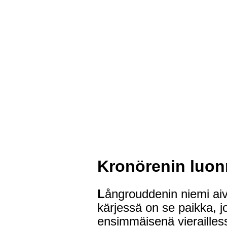
Kronörenin luon
L
ångrouddenin niemi ai
kärjessä on se paikka, j
ensimmäisenä vierailles