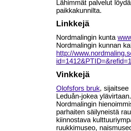
Lähimmät palvelut löydä
paikkakunnilta.
Linkkejä
Nordmalingin kunta
www
Nordmalingin kunnan kal
http://www.nordmaling.s
id=1412&PTID=&refid=
Vinkkejä
Olofsfors bruk
, sijaitse
Leduån-jokea ylävirtaan
Nordmalingin hienoimmis
parhaiten säilyneistä ra
kiinnostava kulttuuriympä
ruukkimuseo, naismuseo,