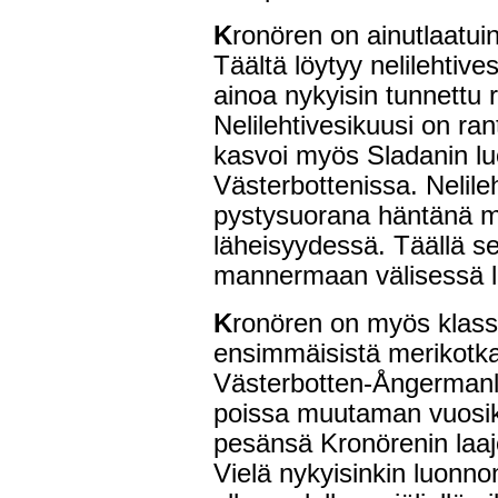
K
ronören on ainutlaatui
Täältä löytyy nelilehtiv
ainoa nykyisin tunnettu 
Nelilehtivesikuusi on ra
kasvoi myös Sladanin lu
Västerbottenissa. Nelile
pystysuorana häntänä m
läheisyydessä. Täällä s
mannermaan välisessä 
K
ronören on myös klass
ensimmäisistä merikotkap
Västerbotten-Ångermanlan
poissa muutaman vuosi
pesänsä Kronörenin laaj
Vielä nykyisinkin luonno