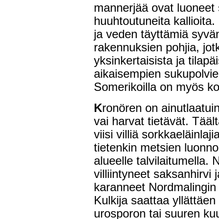
mannerjää ovat luoneet s
huuhtoutuneita kallioita. 
ja veden täyttämiä syvän
rakennuksien pohjia, jot
yksinkertaisista ja tilapäi
aikaisempien sukupolvien
Somerikoilla on myös k
K
ronören on ainutlaatui
vai harvat tietävät. Tääl
viisi villiä sorkkaeläinla
tietenkin metsien luonno
alueelle talvilaitumella. N
villiintyneet saksanhirvi
karanneet Nordmalingin al
Kulkija saattaa yllättäen
urosporon tai suuren ku