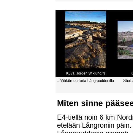
Kuva: Jörgen Wiklund/N
K
Jäätikön uurteita Långrouddenilla
Storb
Miten sinne pääse
E4-tiellä noin 6 km Nord
etelään Långroniin päin.