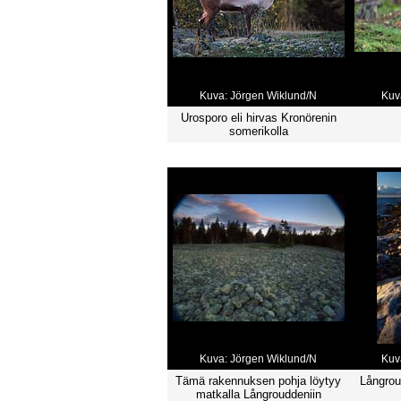
Kuva: Jörgen Wiklund/N
Kuv
Urosporo eli hirvas Kronörenin
somerikolla
Kuva: Jörgen Wiklund/N
Kuv
Tämä rakennuksen pohja löytyy
Långrou
matkalla Långrouddeniin