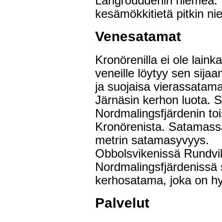
Långrouddenin niemeä. K
kesämökkitietä pitkin n
Venesatamat
Kronörenilla ei ole lain
veneille löytyy sen sija
ja suojaisa vierassatama
Järnäsin kerhon luota. S
Nordmalingsfjärdenin toi
Kronörenista. Satamassa
metrin satamasyvyys.
Obbolsvikenissä Rundvik
Nordmalingsfjärdenissä 
kerhosatama, joka on hyvi
Palvelut