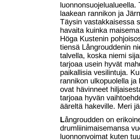
luonnonsuojelualueella.
laakean rannikon ja Järn
Täysin vastakkaisessa s
havaita kuinka maisema
Höga Kustenin pohjoisosas
tiensä Långrouddenin nie
talvella, koska niemi sija
tarjoaa usein hyvät mahd
paikallisia vesilintuja.
rannikon ulkopuolella ja k
ovat hävinneet hiljaise
tarjoaa hyvän vaihtoehd
ääreltä hakeville. Meri j
L
ångroudden on erikoin
drumliinimaisemansa vuo
luonnonvoimat kuten tuuli