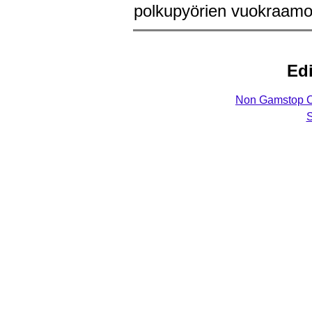
polkupyörien vuokraam
Edi
Non Gamstop C
S