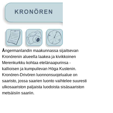
Å
ngermanlandin maakunnassa sijaitsevan
Kronörenin alueella laakea ja kivikkoinen
Merenkurkku kohtaa etelänaapurinsa -
kallioisen ja kumpuilevan Höga Kustenin.
Kronören-Drivören luonnonsuojelualue on
saaristo, jossa saarien luonto vaihtelee suuresti
ulkosaariston paljaista luodoista sisäsaariston
metsäisiin saariin.