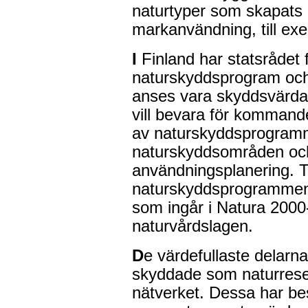
naturtyper som skapats 
markanvändning, till ex
I
Finland har statsrådet 
naturskyddsprogram oc
anses vara skyddsvärda
vill bevara för kommand
av naturskyddsprogramm
naturskyddsområden oc
användningsplanering. Ti
naturskyddsprogrammen 
som ingår i Natura 2000
naturvårdslagen.
D
e värdefullaste delarna
skyddade som naturreser
nätverket. Dessa har b