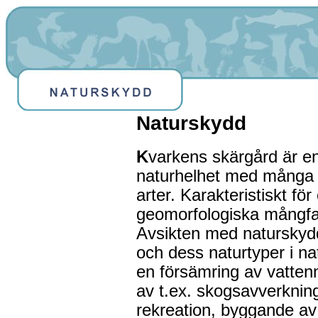
Naturskydd
K
varkens skärgård är en 
naturhelhet med många v
arter. Karakteristiskt fö
geomorfologiska mångfa
Avsikten med naturskydd
och dess naturtyper i nat
en försämring av vatten
av t.ex. skogsavverkning
rekreation, byggande av 