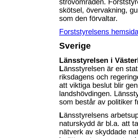
strövområden. Forststyre
skötsel, övervakning, g
som den förvaltar.
Forststyrelsens hemsid
Sverige
Länsstyrelsen i Väste
L
änsstyrelsen är en sta
riksdagens och regeringe
att viktiga beslut blir 
landshövdingen. Länssty
som består av politiker f
L
änsstyrelsens arbetsup
naturskydd är bl.a. att t
nätverk av skyddade nat