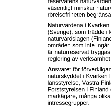
reservatens naturvärden
väsentligt minskar natu
rörelsefriheten begränsa
N
aturvärdena i Kvarken
(Sverige), som trädde i 
naturvårdslagen (Finland
områden som inte ingår 
är naturreservat trygga
reglering av verksamhet
A
nsvaret för förverkliga
naturskyddet i Kvarken 
länsstyrelse, Västra Fin
Forststyrelsen i Finlan
markägare, många olika 
intressegrupper.