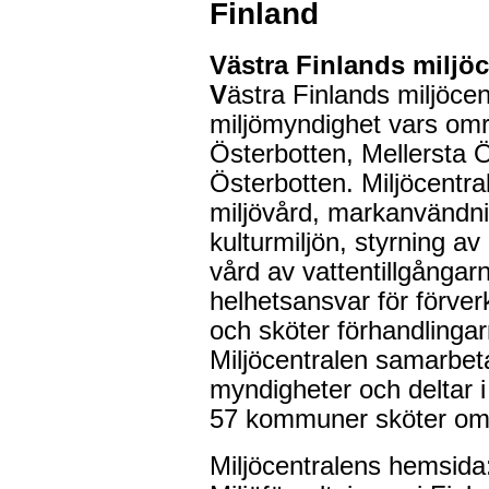
Finland
Västra Finlands miljöc
V
ästra Finlands miljöcent
miljömyndighet vars om
Österbotten, Mellersta 
Österbotten. Miljöcentra
miljövård, markanvändni
kulturmiljön, styrning a
vård av vattentillgångarn
helhetsansvar för förv
och sköter förhandling
Miljöcentralen samarbet
myndigheter och deltar 
57 kommuner sköter om m
Miljöcentralens hemsida