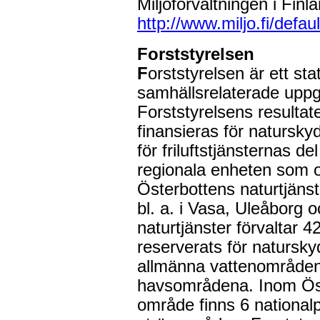
Miljöförvaltningen i Finl
http://www.miljo.fi/def
Forststyrelsen
F
orststyrelsen är ett sta
samhällsrelaterade uppg
Forststyrelsens resultat
finansieras för naturskyd
för friluftstjänsternas d
regionala enheten som 
Österbottens naturtjäns
bl. a. i Vasa, Uleåborg
naturtjänster förvaltar 
reserverats för natursky
allmänna vattenområden
havsområdena. Inom Öst
område finns 6 nationalp