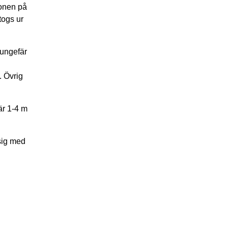
ionen på
togs ur
 ungefär
. Övrig
är 1-4 m
sig med