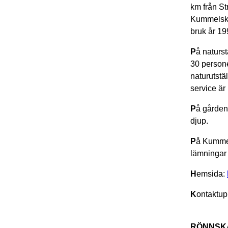
km från St
Kummelskär
bruk år 199
P
å naturs
30 persone
naturutstä
service är
P
å gården
djup.
P
å Kummel
lämningar 
H
emsida:
K
ontaktup
RÖNNSK