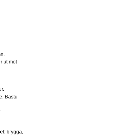
mn.
r ut mot
r.
e. Bastu
r
et: brygga,