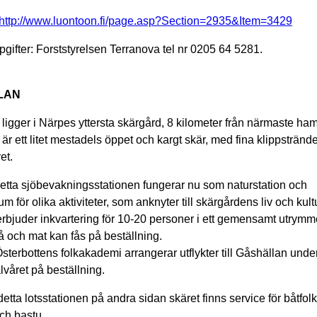
http://www.luontoon.fi/page.asp?Section=2935&Item=3429
pgifter: Forststyrelsen Terranova tel nr 0205 64 5281.
LAN
 ligger i Närpes yttersta skärgård, 8 kilometer från närmaste ha
är ett litet mestadels öppet och kargt skär, med fina klippstrände
et.
detta sjöbevakningsstationen fungerar nu som naturstation och
m för olika aktiviteter, som anknyter till skärgårdens liv och kultu
erbjuder inkvartering för 10-20 personer i ett gemensamt utrymm
å och mat kan fås på beställning.
terbottens folkakademi arrangerar utflykter till Gåshällan unde
året på beställning.
etta lotsstationen på andra sidan skäret finns service för båtfolk
och bastu.