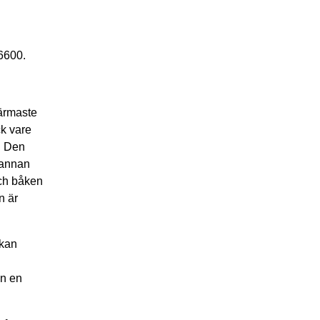
 6600.
närmaste
ck vare
d. Den
 annan
och båken
n är
 kan
d
en en