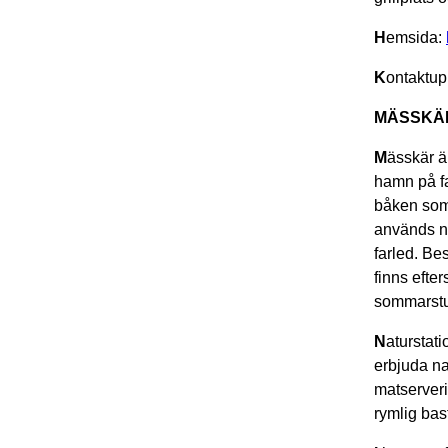
H
emsida:
K
ontaktup
MÄSSKÄ
M
ässkär ä
hamn på fa
båken som 
används n
farled. Be
finns efte
sommarst
N
aturstat
erbjuda na
matserveri
rymlig bas