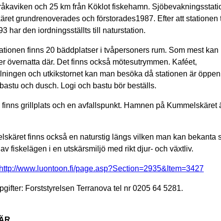
råkaviken och 25 km från Köklot fiskehamn. Sjöbevakningsstat
et grundrenoverades och förstorades1987. Efter att stationen 
3 har den iordningsställts till naturstation.
tationen finns 20 bäddplatser i tvåpersoners rum. Som mest kan
r övernatta där. Det finns också mötesutrymmen. Kaféet,
llningen och utkikstornet kan man besöka då stationen är öppen
 bastu och dusch. Logi och bastu bör beställs.
 finns grillplats och en avfallspunkt. Hamnen på Kummelskäret 
skäret finns också en naturstig längs vilken man kan bekanta 
av fiskelägen i en utskärsmiljö med rikt djur- och växtliv.
http://www.luontoon.fi/page.asp?Section=2935&Item=3427
pgifter: Forststyrelsen Terranova tel nr 0205 64 5281.
ÄR