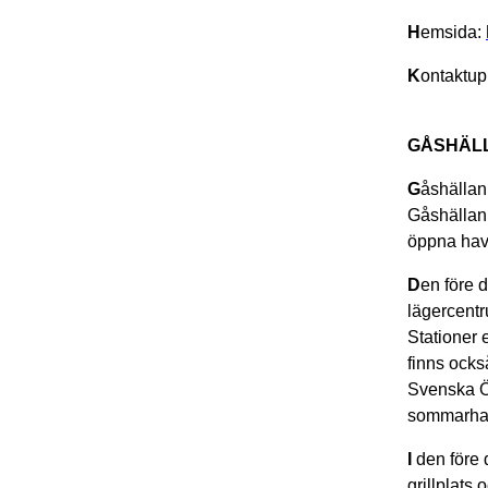
H
emsida:
K
ontaktup
GÅSHÄL
G
åshällan
Gåshällan 
öppna hav
D
en före 
lägercentru
Stationer 
finns ocks
Svenska Ös
sommarhalv
I
den före d
grillplats 