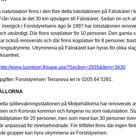
naturstation finns i den före detta lotsstationen på Fäliskäret i 
Från Vasa är det 30 km sjövägen till Fäliskäret. Sedan ön och al
övergick i Forststyrelsens ägo år 1997 har lotsstationen renove
och utvändigt. Där finns sovplatser för 10 personer. Den gamla s
ar också renoverats och där finns kojplatser för 8 personer, bas
lningsutrymme. Utrymmena på Fäliskäret kan hyras för olika sla
rksamhet.
http://www.luontoon.fi/page.asp?Section=2935&Item=3430
pgifter: Forststyrelsen Terranova tel nr 0205 64 5281.
ÄLLORNA
detta sjöbevakningsstationen på Molpehällorna har renoverats a
elsen och Korsnäs kommun och fungerar nu som naturstation. St
äddplatser för 20 personer, men som mest kan 30 personer övern
är anpassad för rörelsehindrade. För tillfället finns där ingen för
de grupper kan hyra utrymmena av Forststyrelsen.