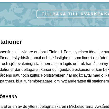
tationer
oner finns tillsvidare endast i Finland. Forststyrelsen förvaltar s
för naturskyddsändamål och de fastigheter som finns i områden
- och sjöbevakningsstationerna som tagits ur bruk har fått en ny
tationer där deltagare i kurser och guidade exkursioner kan be
rdens natur och kultur. Forststyrelsen har ingått avtal med olik
artners, bl.a. turismföretagare, om nyttjanderätten till stationern
SÖRARNA
ret är en av de ytterst belägna skären i Mickelsörarna. Avstånd