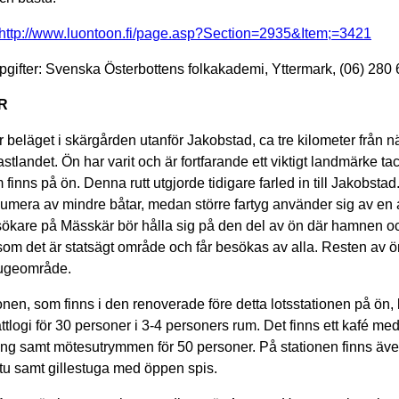
http://www.luontoon.fi/page.asp?Section=2935&Item;=3421
pgifter: Svenska Österbottens folkakademi, Yttermark, (06) 280
R
r beläget i skärgården utanför Jakobstad, ca tre kilometer från 
stlandet. Ön har varit och är fortfarande ett viktigt landmärke ta
finns på ön. Denna rutt utgjorde tidigare farled in till Jakobsta
umera av mindre båtar, medan större fartyg använder sig av en
sökare på Mässkär bör hålla sig på den del av ön där hamnen 
rsom det är statsägt område och får besökas av alla. Resten av ö
ugeområde.
ionen, som finns i den renoverade före detta lotsstationen på ön,
ttlogi för 30 personer i 3-4 personers rum. Det finns ett kafé me
ng samt mötesutrymmen för 50 personer. På stationen finns äv
tu samt gillestuga med öppen spis.