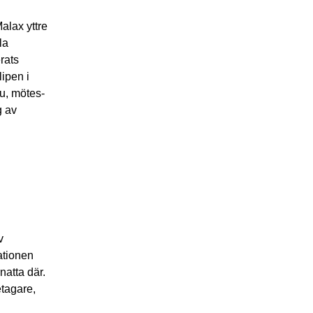
Malax yttre
la
rats
lipen i
tu, mötes-
g av
v
ationen
atta där.
etagare,