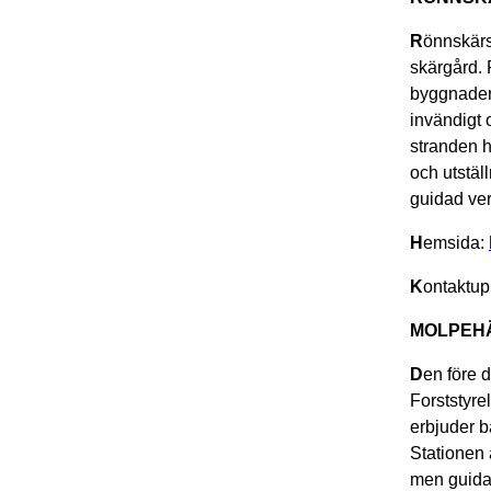
R
önnskärs 
skärgård. 
byggnader 
invändigt 
stranden h
och utstäl
guidad ve
H
emsida:
K
ontaktup
MOLPEH
D
en före 
Forststyr
erbjuder b
Stationen 
men guida