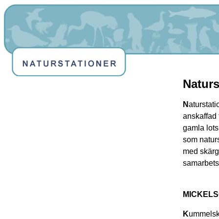
Naturs
N
aturstati
anskaffad 
gamla lots
som naturs
med skärgå
samarbetsp
MICKEL
K
ummelskä