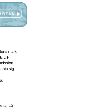
tatens mark
a. De
 mission
kanta sig
a
a.
et är 15