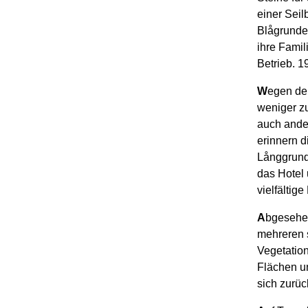
einer Sei
Blågrundet
ihre Famil
Betrieb. 1
W
egen de
weniger z
auch ande
erinnern 
Långgrunde
das Hotel 
vielfältig
A
bgesehen
mehreren s
Vegetation
Flächen un
sich zurü