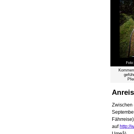
Foto:
Kommen S
geführ
Pfe
Anrei
Zwischen 
September
Fährreise)
auf
http:/
Umeå).