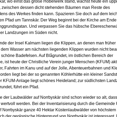
kär, wo einst das große Hobelwerk stand, wächst heute ein üpp
, zwischen dessen dicht stehenden Bäumen man Reste des
dens des Werkes finden kann. Spazieren Sie doch auf dem leich
n Pfad um Tannskär. Der Weg beginnt bei der Kirche am Ende
nggrundsgatan. Und verpassen Sie das hübsche Ebereschenw
der Landzungen im Süden nicht.
de der Insel Kalmarn liegen die Klippen, an denen man früher
e dem Wasser am nächsten liegenden Klippen wurden nicht bear
 schöne Badefelsen. Auf Blågrundet, im östlichen Bereich der
e, ist heute der Christliche Verein junger Menschen (KFUM) akt
er, Fahrten im Kanu und auf der Jolle, Abenteuerbahnen und Kl
rden liegt bei der so genannten Köhlerhütte ein kleiner Sandst
er KFUM-Anlage liegt schönes Heideland; zur südlichsten Land
rundet, führt ein Pfad.
le der Laubwälder auf Norrbyskär sind schon wieder so alt, dass
 wertvoll werden. Bei der Inventarisierung durch die Gemeind
f Norrbyskär ganze 40 Hektar Küstenlaubwälder von höchstem 
uch der geologische Hintergrund von Norrbyskär ist interessant. 