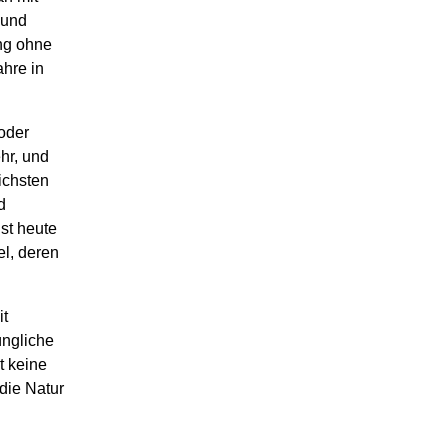
 und
ung ohne
ahre in
oder
hr, und
ichsten
d
st heute
el, deren
it
üngliche
t keine
 die Natur