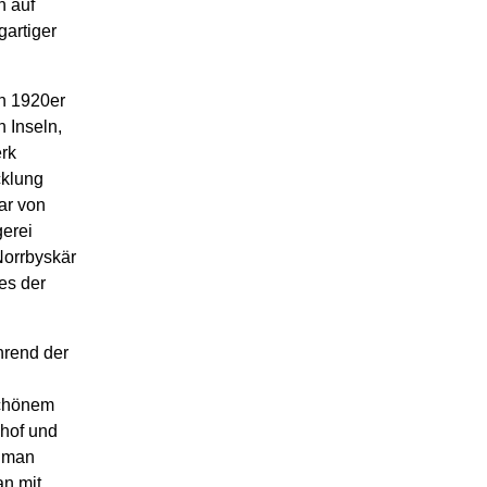
n auf
gartiger
n 1920er
 Inseln,
rk
cklung
ar von
gerei
 Norrbyskär
es der
hrend der
schönem
hof und
h man
an mit