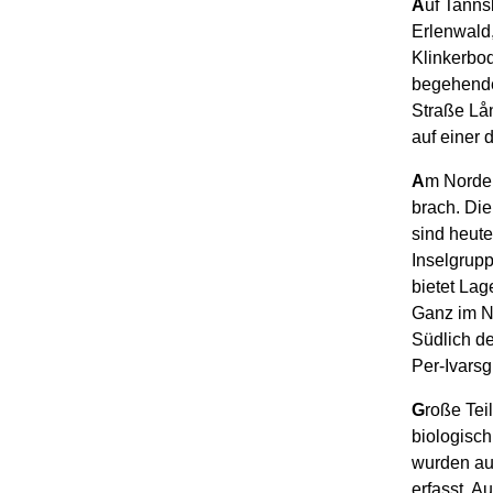
A
uf Tanns
Erlenwald
Klinkerbo
begehende
Straße Lå
auf einer 
A
m Norden
brach. Di
sind heute
Inselgrupp
bietet Lag
Ganz im No
Südlich d
Per-Ivarsg
G
roße Tei
biologisch
wurden au
erfasst. A