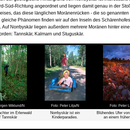
rd-Süd-Richtung angeordnet und liegen damit genau in der Sto
eises, das diese länglichen Moränenrücken - die so genannten 
s gleiche Phänomen finden wir auf den Inseln des Schärenhofe
. Auf Norrbyskär liegen außerdem mehrere Moränen hinter eine
orden: Tannskär, Kalmarn und Stuguskär.
örgen Wiklund/N
Foto: Peter Lilja/N
Foto: Peter L
chter im Erlenwald
Norrbyskär ist ein
Blühendes Ufer von
f Tannskär
Kinderparadies.
an einem frühe