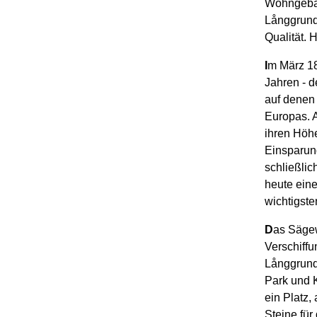
Wohngebäu
Långgrunde
Qualität. H
I
m März 18
Jahren - d
auf denen
Europas. A
ihren Höh
Einsparung
schließlic
heute ein
wichtigste
D
as Sägew
Verschiff
Långgrund
Park und 
ein Platz,
Steine für