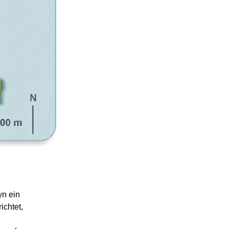
yn ein
ichtet,