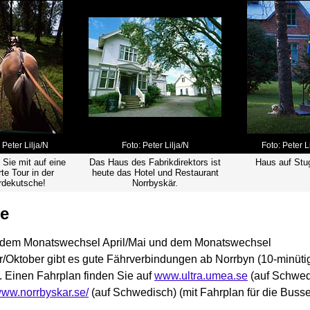
 Peter Lilja/N
Foto: Peter Lilja/N
Foto: Peter L
ie mit auf eine
Das Haus des Fabrikdirektors ist
Haus auf Stu
te Tour in der
heute das Hotel und Restaurant
rdekutsche!
Norrbyskär.
se
dem Monatswechsel April/Mai und dem Monatswechsel
/Oktober gibt es gute Fährverbindungen ab Norrbyn (10-minüti
. Einen Fahrplan finden Sie auf
www.ultra.umea.se
(auf Schwed
/www.norrbyskar.se/
(auf Schwedisch) (mit Fahrplan für die Buss