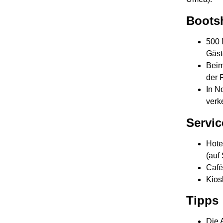
Boots
500 
Gäst
Beim
der 
In N
verk
Servic
Hote
(auf
Café
Kios
Tipps
Die 