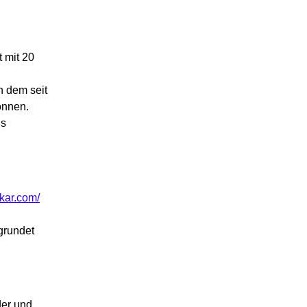
 mit 20
n dem seit
önnen.
us
kar.com/
grundet
der und