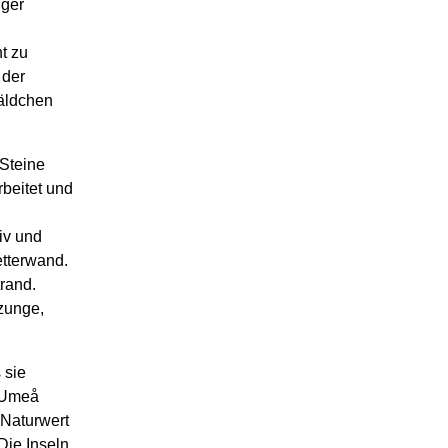
iger
t zu
 der
äldchen
 Steine
beitet und
iv und
etterwand.
rand.
zunge,
 sie
e Umeå
Naturwert
Die Inseln