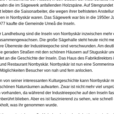
lbahn die im Sägewerk anfallenden Holzspäne. Auf Stengrundet
 lebten die Saisonarbeiter, die wegen ihrer befristeten Anstell
ien in Norrbyskär waren. Das Sägewerk war bis in die 1950er J
977 kaufte die Gemeinde Umeå die Inseln.
r Landhebung sind die Inseln von Norrbyskär inzwischen mehr 
usammengewachsen. Die große Sägehalle steht heute nicht me
re Überreste der Industrieepoche sind verschwunden. Am deutl
die geraden Straßen mit den schönen Häusern auf Stuguskär un
t an die Geschichte der Inseln. Das Haus des Fabrikdirektors i
und Restaurant Norrbyskär. Norrbyskär ist nun eine Sommerins
e Möglichkeiten Besucher von nah und fern anlocken.
 von seiner interessanten Kulturgeschichte kann Norrbyskär m
chönen Naturräumen aufwarten. Zwar ist nicht mehr viel urspr
 vorhanden, da während der Industrieepoche auf den Inseln fas
berührt blieben. Aber es ist faszinierend zu sehen, wie schnell
ckholt, was ihr genommen wurde.