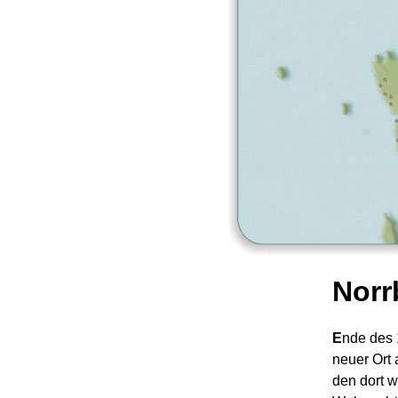
Norr
E
nde des 
neuer Ort 
den dort 