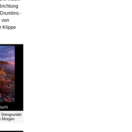
ßrichtung
Drumlins -
s von
r Klippe
ilja/N
 Stengrundet
n Morgen