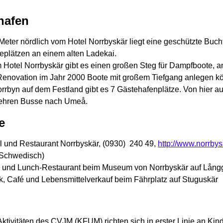
hafen
Meter nördlich vom Hotel Norrbyskär liegt eine geschützte Bucht
eplätzen an einem alten Ladekai.
 Hotel Norrbyskär gibt es einen großen Steg für Dampfboote, a
Renovation im Jahr 2000 Boote mit großem Tiefgang anlegen k
orrbyn auf dem Festland gibt es 7 Gästehafenplätze. Von hier a
ehren Busse nach Umeå.
e
l und Restaurant Norrbyskär, (0930) 240 49,
http://www.norrbys
 Schwedisch)
 und Lunch-Restaurant beim Museum von Norrbyskär auf Lång
k, Café und Lebensmittelverkauf beim Fährplatz auf Stuguskär
Aktivitäten des CVJM (KFUM) richten sich in erster Linie an Kin