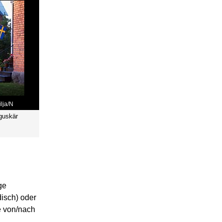
ilja/N
guskär
ge
isch) oder
e von/nach