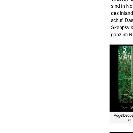
sind in No
des Inland
schuf. Da
Skeppsvik
ganz im N
Foto: J
Vogelbeoba
au