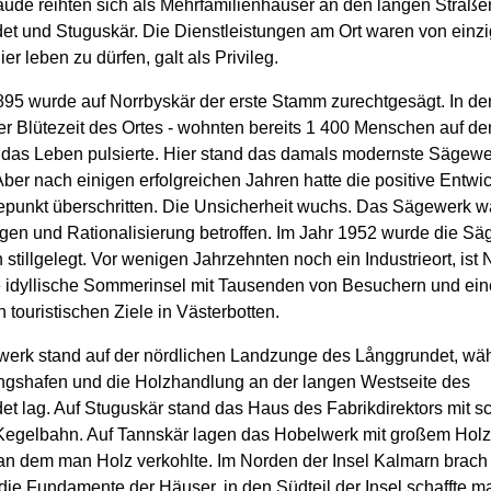
de reihten sich als Mehrfamilienhäuser an den langen Straße
t und Stuguskär. Die Dienstleistungen am Ort waren von einzi
ier leben zu dürfen, galt als Privileg.
95 wurde auf Norrbyskär der erste Stamm zurechtgesägt. In de
er Blütezeit des Ortes - wohnten bereits 1 400 Menschen auf den
 das Leben pulsierte. Hier stand das damals modernste Sägewe
ber nach einigen erfolgreichen Jahren hatte die positive Entwi
epunkt überschritten. Die Unsicherheit wuchs. Das Sägewerk w
en und Rationalisierung betroffen. Im Jahr 1952 wurde die Sä
h stillgelegt. Vor wenigen Jahrzehnten noch ein Industrieort, ist
e idyllische Sommerinsel mit Tausenden von Besuchern und ein
n touristischen Ziele in Västerbotten.
erk stand auf der nördlichen Landzunge des Långgrundet, wä
ungshafen und die Holzhandlung an der langen Westseite des
et lag. Auf Stuguskär stand das Haus des Fabrikdirektors mit 
Kegelbahn. Auf Tannskär lagen das Hobelwerk mit großem Holz
 an dem man Holz verkohlte. Im Norden der Insel Kalmarn brac
 die Fundamente der Häuser, in den Südteil der Insel schaffte m