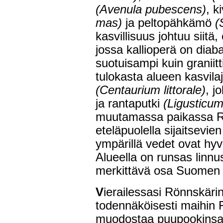
(Avenula pubescens)
, k
mas)
ja peltopähkämö
(
kasvillisuus johtuu siitä,
jossa kallioperä on diab
suotuisampi kuin graniitt
tulokasta alueen kasvila
(Centaurium littorale)
, j
ja rantaputki
(Ligusticu
muutamassa paikassa Rö
eteläpuolella sijaitsev
ympärillä vedet ovat hyvi
Alueella on runsas linnus
merkittävä osa Suomen 
V
ierailessasi Rönnskäri
todennäköisesti maihin Fä
muodostaa puupookinsa 