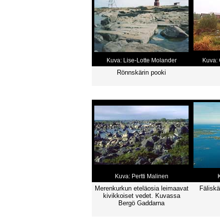
Kuva: Lise-Lotte Molander
Kuva: 
Rönnskärin pooki
Kuva: Pertti Malinen
Merenkurkun eteläosia leimaavat
Fäliskä
kivikkoiset vedet. Kuvassa
Bergö Gaddarna