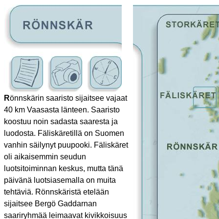
R
önnskärin saaristo sijaitsee vajaat
40 km Vaasasta länteen. Saaristo
koostuu noin sadasta saaresta ja
luodosta. Fäliskäretillä on Suomen
vanhin säilynyt puupooki. Fäliskäret
oli aikaisemmin seudun
luotsitoiminnan keskus, mutta tänä
päivänä luotsiasemalla on muita
tehtäviä. Rönnskäristä etelään
sijaitsee Bergö Gaddarnan
saariryhmää leimaavat kivikkoisuus