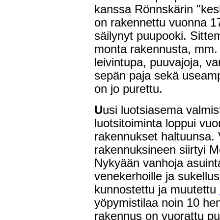
kanssa Rönnskärin "kes
on rakennettu vuonna 1
säilynyt puupooki. Sitte
monta rakennusta, mm. l
leivintupa, puuvajoja, va
sepän paja sekä useamp
on jo purettu.
U
usi luotsiasema valmi
luotsitoiminta loppui vuo
rakennukset haltuunsa.
rakennuksineen siirtyi 
Nykyään vanhoja asuint
venekerhoille ja sukellu
kunnostettu ja muutettu
yöpymistilaa noin 10 he
rakennus on vuorattu puna