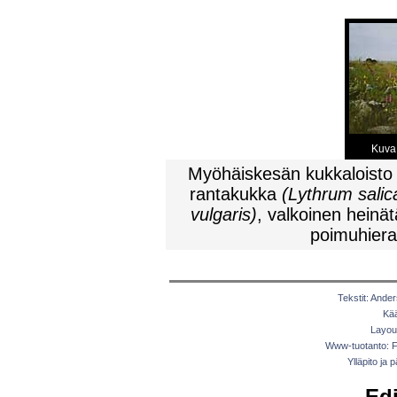
Kuva:
Myöhäiskesän kukkaloisto 
rantakukka
(Lythrum salica
vulgaris)
, valkoinen heinä
poimuhier
Tekstit: Ander
Kää
Layout
Www-tuotanto: F
Ylläpito ja 
Edi