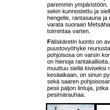
paremmin ympäristöön. 
sekin kunnostettu ja sie
hengelle, rantasauna ja n
varata suoraan Metsähall
toimintaa varten.
F
äliskäretin luonto on 
puustovyöhyke reunusta
pohjoisosa on varsin kor
on hienoja rantakallioita
muuttuu siellä kiviseksi
kesäaikaan, on sinun py
sekä saaren pohjoisosan 
pesii paljon lintuja, jotka
pesimärauhaa.