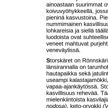
ainoastaan suurimmat ova
koivuvyöhykkeellä, joss
pieninä kasvustoina. Pie
nummimainen kasvillisuus
lohkareisia ja siellä tääl
luodoista ovat suhteelli
veneet mahtuvat purjeh
veneväylissä.
S
torskäret on Rönnskäri
länsirannalla on tarunho
hautapaikka sekä jatulint
useampi kalastajamökki,
vapaa-ajankäytössä. Sto
kasvillisuus rehevää. T
mielenkiintoista kasvilaj
nodosa)
, keto-orvokki
(V