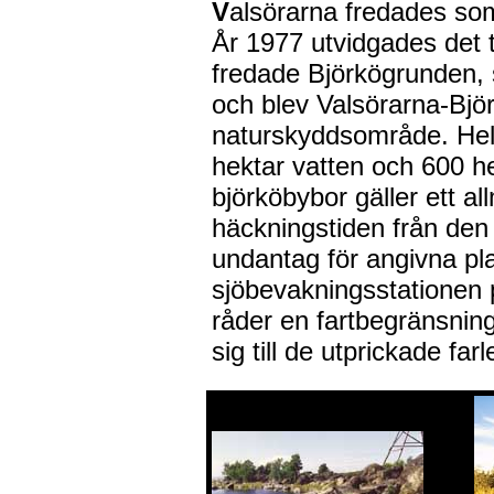
V
alsörarna fredades so
År 1977 utvidgades det ti
fredade Björkögrunden, 
och blev Valsörarna-Bj
naturskyddsområde. Hel
hektar vatten och 600 he
björköbybor gäller ett a
häckningstiden från den 1
undantag för angivna pl
sjöbevakningsstationen
råder en fartbegränsnin
sig till de utprickade far