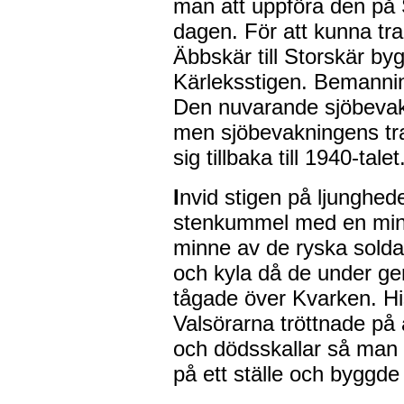
man att uppföra den på S
dagen. För att kunna tra
Äbbskär till Storskär by
Kärleksstigen. Bemanni
Den nuvarande sjöbevakn
men sjöbevakningens tra
sig tillbaka till 1940-talet
I
nvid stigen på ljunghed
stenkummel med en minne
minne av de ryska solda
och kyla då de under gen
tågade över Kvarken. His
Valsörarna tröttnade på 
och dödsskallar så man 
på ett ställe och byggde 