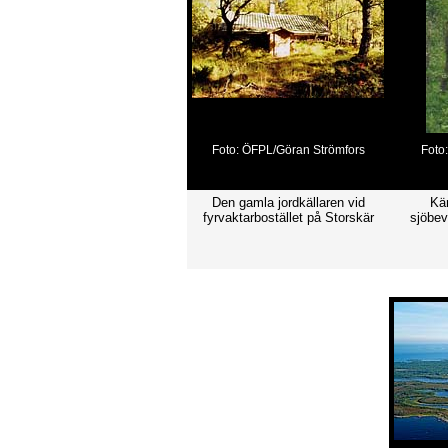
Foto: ÖFPL/Göran Strömfors
Foto
Den gamla jordkällaren vid
Kär
fyrvaktarbostället på Storskär
sjöbev