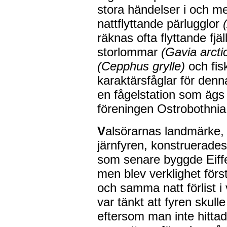
stora händelser i och m
nattflyttande pärlugglor
(
räknas ofta flyttande fjäl
storlommar
(Gavia arcti
(Cepphus grylle)
och fi
karaktärsfåglar för denn
en fågelstation som ägs
föreningen Ostrobothnia 
V
alsörarnas landmärke,
järnfyren, konstruerade
som senare byggde Eiffe
men blev verklighet först
och samma natt förlist i
var tänkt att fyren skul
eftersom man inte hittad