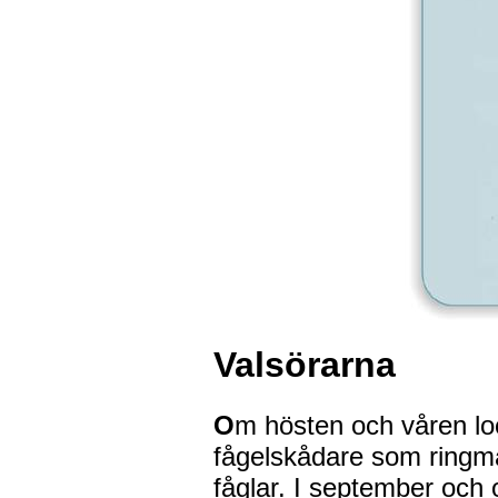
Valsörarna
O
m hösten och våren loc
fågelskådare som ringm
fåglar. I september och 