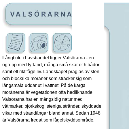
L
ångt ute i havsbandet ligger Valsörarna - en
ögrupp med fyrland, många små skär och bådor
samt ett rikt fågelliv. Landskapet präglas av sten-
och blockrika moräner som sträcker sig som
långsmala uddar ut i vattnet. På de karga
moränerna är vegetationen ofta hedliknande.
Valsörarna har en mångsidig natur med
våtmarker, björkskog, steniga stränder, skyddade
vikar med strandängar bland annat. Sedan 1948
är Valsörarna fredat som fågelskyddsområde.