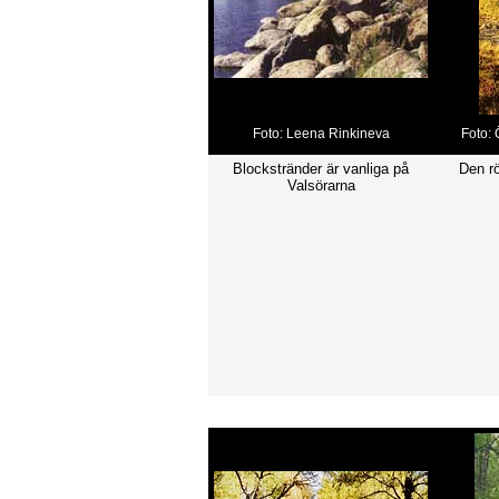
Foto: Leena Rinkineva
Foto:
Blockstränder är vanliga på
Den rö
Valsörarna