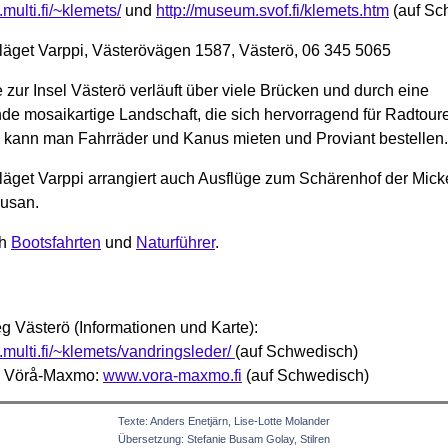
multi.fi/~klemets/
und
http://museum.svof.fi/klemets.htm
(auf Sc
läget Varppi, Västerövägen 1587, Västerö, 06 345 5065
 zur Insel Västerö verläuft über viele Brücken und durch eine
e mosaikartige Landschaft, die sich hervorragend für Radtoure
i kann man Fahrräder und Kanus mieten und Proviant bestellen.
läget Varppi arrangiert auch Ausflüge zum Schärenhof der Mick
öusan.
ch
Bootsfahrten
und
Naturführer
.
 Västerö (Informationen und Karte):
.multi.fi/~klemets/vandringsleder/
(auf Schwedisch)
 Vörå-Maxmo:
www.vora-maxmo.fi
(auf Schwedisch)
Texte: Anders Enetjärn, Lise-Lotte Molander
Übersetzung: Stefanie Busam Golay, Stilren