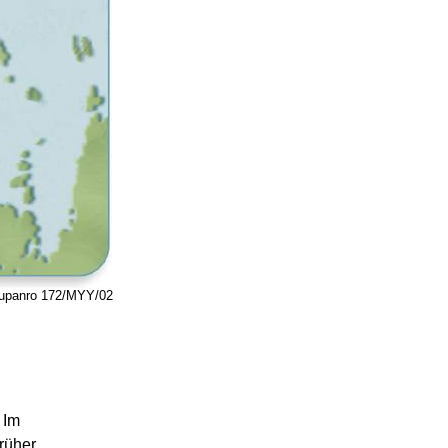
 lupanro 172/MYY/02
. Im
rüher