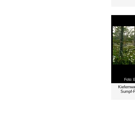
Foto: 
Kiefernw
Sumpf-P