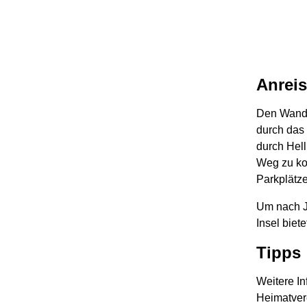
Anrei
Den Wande
durch das 
durch Hell
Weg zu ko
Parkplätz
Um nach J
Insel biet
Tipps
Weitere In
Heimatver