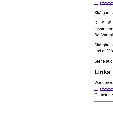
http://www.
Skärgårds
Die Straße
bezaubernd
Bei Varpp
Skärgårds
und auf J
Siehe au
Links
Wanderweg
http://www
Gemeinde