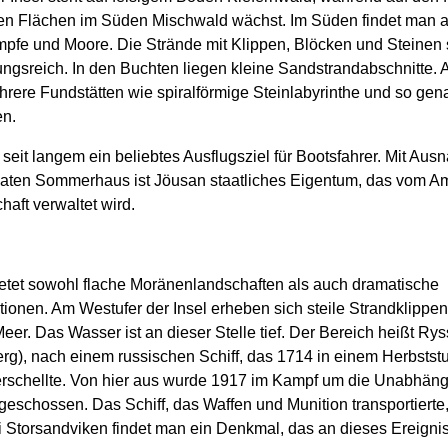
en Flächen im Süden Mischwald wächst. Im Süden findet man 
mpfe und Moore. Die Strände mit Klippen, Blöcken und Steinen 
ngsreich. In den Buchten liegen kleine Sandstrandabschnitte. 
hrere Fundstätten wie spiralförmige Steinlabyrinthe und so gen
n.
 seit langem ein beliebtes Ausflugsziel für Bootsfahrer. Mit Au
vaten Sommerhaus ist Jöusan staatliches Eigentum, das vom Am
chaft verwaltet wird.
ietet sowohl flache Moränenlandschaften als auch dramatische
ionen. Am Westufer der Insel erheben sich steile Strandklippe
eer. Das Wasser ist an dieser Stelle tief. Der Bereich heißt Ry
rg), nach einem russischen Schiff, das 1714 in einem Herbstst
erschellte. Von hier aus wurde 1917 im Kampf um die Unabhäng
eschossen. Das Schiff, das Waffen und Munition transportierte
i Storsandviken findet man ein Denkmal, das an dieses Ereignis 