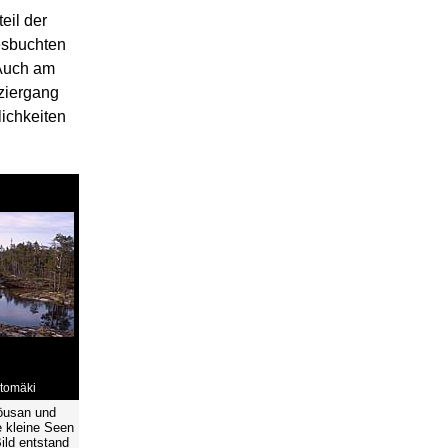
eil der
esbuchten
 Auch am
ziergang
ichkeiten
rtomäki
öusan und
e kleine Seen
ld entstand