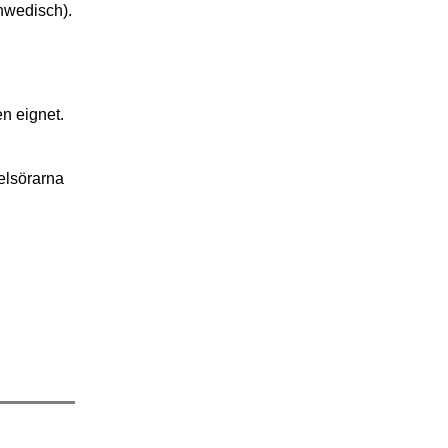
hwedisch).
n eignet.
elsörarna