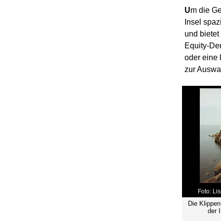
U
m die Ge
Insel spaz
und bietet
Equity-De
oder eine
zur Auswa
Foto: Li
Die Klippen
der 