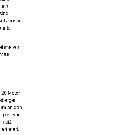
auch
sind
Auf Jöusan
annte
snahme von
t für
n 20 Meter
ssberget
urm an den
igkeit von
, hieß
erinnert.