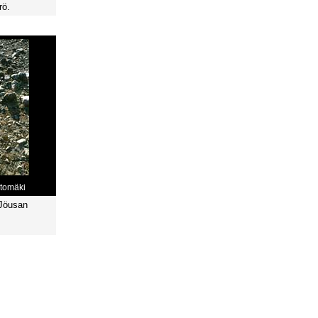
rö.
rtomäki
 Jöusan