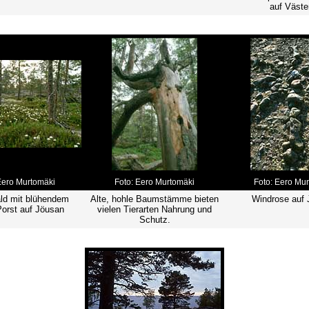
auf Väste
Eero Murtomäki
Foto: Eero Murtomäki
Foto: Eero Mu
ald mit blühendem
Alte, hohle Baumstämme bieten
Windrose auf
orst auf Jöusan
vielen Tierarten Nahrung und
Schutz.