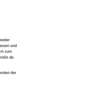
tweder
lassen und
 Um zum
raße ab.
esten der