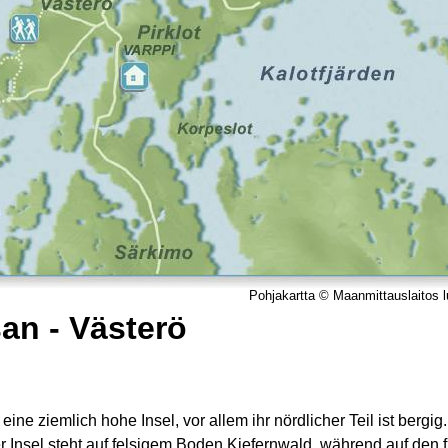
Pohjakartta © Maanmittauslaitos
an - Västerö
 eine ziemlich hohe Insel, vor allem ihr nördlicher Teil ist bergig
 Insel steht auf felsigem Boden Kiefernwald, während auf den f