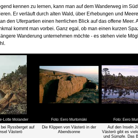
gend kennen zu lernen, kann man auf dem Wanderweg im Südt
ieren. Er verläuft durch alten Wald, über Erhebungen und Meer
 an den Uferpartien einen herrlichen Blick auf das offene Meer.
nkmal kommt man vorbei. Ganz egal, ob man einen kurzen Spa
 längere Wanderung unternehmen möchte - es stehen viele Mögl
hl.
se-Lotte Molander
Foto: Eero Murtomäki
Foto: Eero Mu
 bei Ryssberget auf
Die Klippen von Västerö in der
Auf den Inseln J
Insel Västerö
Abendsonne
Västerö gibt es viel
und Sümpfe. Das Bi