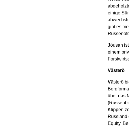
abgeholzt
einige Sü
abwechslu
gibt es me
Russenöfe
J
öusan ist
einem pri
Forstwirts
Västerö
V
ästerö b
Bergformat
über das M
(Russenbe
Klippen z
Russland g
Equity. Be