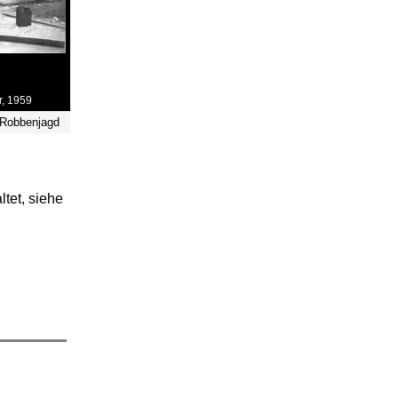
r, 1959
 Robbenjagd
tet, siehe