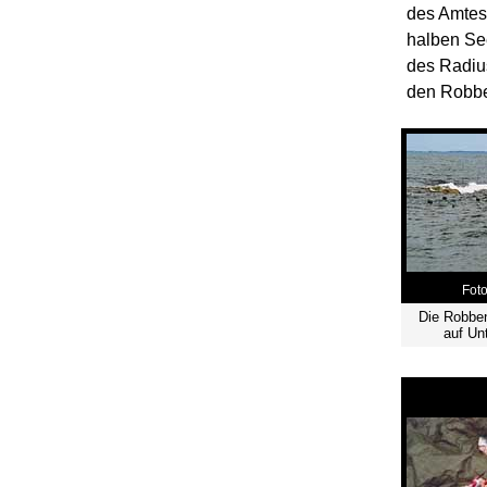
des Amtes 
halben See
des Radius
den Robbe
Foto
Die Robben
auf Un