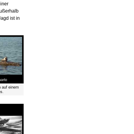
iner
außerhalb
gd ist in
aarto
 auf einem
s.