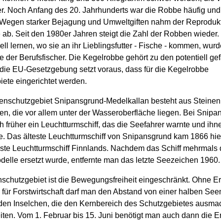
er. Noch Anfang des 20. Jahrhunderts war die Robbe häufig und
 Wegen starker Bejagung und Umweltgiften nahm der Reprodukt
ab. Seit den 1980er Jahren steigt die Zahl der Robben wieder.
ell lernen, wo sie an ihr Lieblingsfutter - Fische - kommen, wurd
e der Berufsfischer. Die Kegelrobbe gehört zu den potentiell ge
 die EU-Gesetzgebung setzt voraus, dass für die Kegelrobbe
ete eingerichtet werden.
nschutzgebiet Snipansgrund-Medelkallan besteht aus Steinen
n, die vor allem unter der Wasseroberfläche liegen. Bei Snipa
h früher ein Leuchtturmschiff, das die Seefahrer warnte und ih
. Das älteste Leuchtturmschiff von Snipansgrund kam 1866 hie
rste Leuchtturmschiff Finnlands. Nachdem das Schiff mehrmals 
elle ersetzt wurde, entfernte man das letzte Seezeichen 1960.
chutzgebiet ist die Bewegungsfreiheit eingeschränkt. Ohne Er
für Forstwirtschaft darf man den Abstand von einer halben See
 den Inselchen, die den Kernbereich des Schutzgebietes ausmac
iten. Vom 1. Februar bis 15. Juni benötigt man auch dann die E