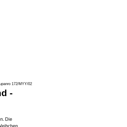
 lupanro 172/MYY/02
d -
en. Die
Weibchen