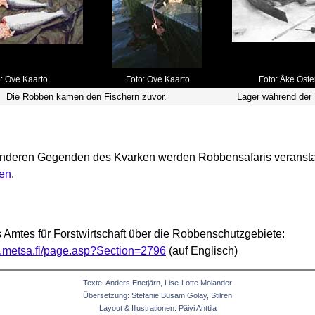
: Ove Kaarto
Foto: Ove Kaarto
Foto: Åke Öste
Die Robben kamen den Fischern zuvor.
Lager während der
 anderen Gegenden des Kvarken werden Robbensafaris veranstal
ten
.
 Amtes für Forstwirtschaft über die Robbenschutzgebiete:
w.metsa.fi/page.asp?Section=2796
(auf Englisch)
Texte: Anders Enetjärn, Lise-Lotte Molander
Übersetzung: Stefanie Busam Golay, Stilren
Layout & Illustrationen: Päivi Anttila